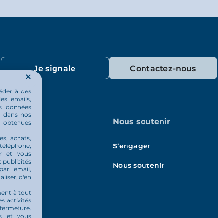
Je signale
Contactez-nous
éder à des
les emails,
os données
ou dans nos
quotidien
Nous soutenir
u obtenues
es, achats,
és
S’engager
 téléphone,
er et vous
 publicités
Nous soutenir
par email,
aliser, d'en
ment à tout
es activités
 fermeture.
és et vous