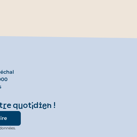
réchal
000
s
tre quotidien !
 données.