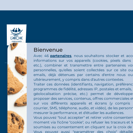
Bienvenue
Avec 46
partenaires
, nous souhaitons stocker et acc
informations sur vos appareils (cookies, pixels dans 
etc.), combiner et transmettre entre partenaires v
personnelles, qu'elles soient collectées sur ce site 
La communauté
La vie au 
emails, déjà détenues par certains d'entre nous o
ultérieurement, y compris dans d'autres contextes.
Traiter ces données (identifiants, navigation, préférenc
Présentation communauté
Nos activit
programmes de fidélité, adresses IP, postales et emails,
géolocalisation précise, etc.) permet de développ
proposer des services, contenus, offres commerciales et
Organisation de la communauté
Actualités
sur vos différents appareils et écrans (y compris 
courrier, SMS, téléphone, audio, et vidéo), de les personn
Nos projets
mesurer la performance, et d'étudier les audiences.
Vous pouvez "tout accepter" et retirer votre consente
moment via l'icône "cookie", ou refuser les traceurs et l
L’Arche en France
soumises au consentement en cliquant sur la croix de
Vous pouvez aussi "paramétrer des choix" détaill