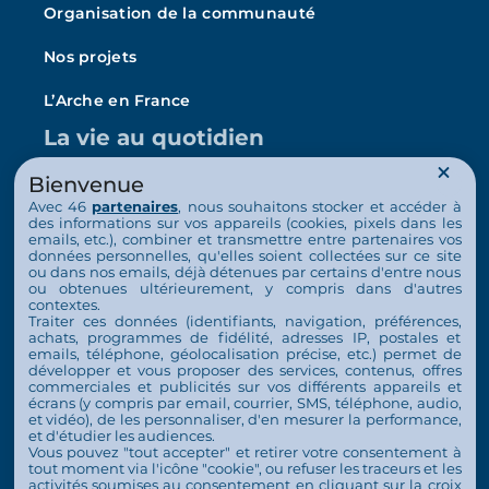
Organisation de la communauté
Nos projets
L’Arche en France
La vie au quotidien
Nos activités
Bienvenue
Avec 46
partenaires
, nous souhaitons stocker et accéder à
Actualités
des informations sur vos appareils (cookies, pixels dans les
emails, etc.), combiner et transmettre entre partenaires vos
données personnelles, qu'elles soient collectées sur ce site
Nous soutenir
ou dans nos emails, déjà détenues par certains d'entre nous
ou obtenues ultérieurement, y compris dans d'autres
S’engager
contextes.
Traiter ces données (identifiants, navigation, préférences,
achats, programmes de fidélité, adresses IP, postales et
Nous soutenir
emails, téléphone, géolocalisation précise, etc.) permet de
développer et vous proposer des services, contenus, offres
Contact
commerciales et publicités sur vos différents appareils et
écrans (y compris par email, courrier, SMS, téléphone, audio,
et vidéo), de les personnaliser, d'en mesurer la performance,
Espace Presse
et d'étudier les audiences.
Vous pouvez "tout accepter" et retirer votre consentement à
Documents à télécharger
tout moment via l'icône "cookie", ou refuser les traceurs et les
activités soumises au consentement en cliquant sur la croix